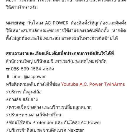
ให้คำปรึกษาครับ
หมายเหตุ
: กันโคลง AC POWER ต้องติดตั้งให้ถูกต้องและติดตั้ง
ให้เหมาะสมกับลักษณะของการใข้งานของรถคันที่ติดตั้ง หากติด
ตั้งไม่ถูกต้องและไม่เหมาะสม อาจส่งผลในทางตรงกันข้ามได้
สอบถามรายละเอียดเพิ่มเติมเพื่อประกอบการตัดสินใจได้ที่
สำนักงานใหญ่ บริษัทเอ.ซี.เพาเวอร์(ประเทศไทย)จำกัด
☎️ 086-599-1564 คชภัค
📱 Line : @acpower
หรือติดตามคลิปต่างได้ที่ช่อง
Youtube A.C. Power TwinArms
⚡️บริการ ตั้งศูนย์ล้อ
⚡️ถ่วงล้อ สลับยาง
⚡️ตรวจเช็คช่วงล่าง และบริการเปลี่ยนลูกหมาก
⚡️ปรับเซทช่วงล่าง ให้คำปรึกษา
⚡️ซ่อมโช๊คอัพ Profender และ กันโคลง AC Power
⚡️บริการผ้าดิสเบรค จานดิสเบรค Nexzter