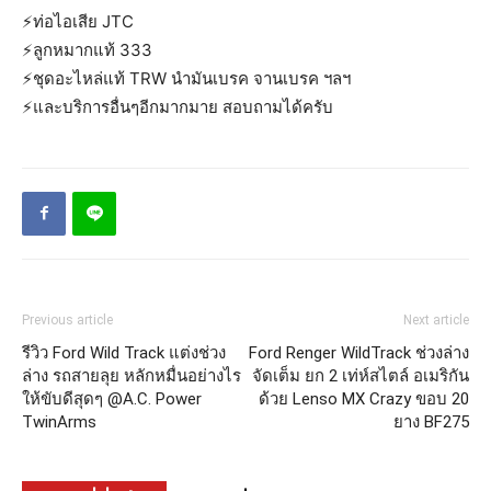
⚡️ท่อไอเสีย JTC
⚡️ลูกหมากแท้ 333
⚡️ชุดอะไหล่แท้ TRW นำมันเบรค จานเบรค ฯลฯ
⚡️และบริการอื่นๆอีกมากมาย สอบถามได้ครับ
Previous article
Next article
รีวิว Ford Wild Track แต่งช่วง
Ford Renger WildTrack ช่วงล่าง
ล่าง รถสายลุย หลักหมื่นอย่างไร
จัดเต็ม ยก 2 เท่ห์สไตล์ อเมริกัน
ให้ขับดีสุดๆ @A.C. Power
ด้วย Lenso MX Crazy ขอบ 20
TwinArms
ยาง BF275