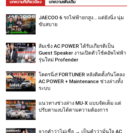
บทความที่เกี่ยวข้อง
บทความเพิ่มเติม
JAECOO 6 รถไฟฟ้ายกสูง… แต่ยังนิ่ง นุ่ม
ขับสบาย
ส้มเช้ง AC POWER ได้รับเกียรติเป็น
Guest Speaker งานเปิดตัวโช้คอัพไฟฟ้า
รุ่นใหม่ Profender
โคตรนิ่ง! FORTUNER หลังติดตั้งกันโคลง
AC POWER + Maintenance ช่วงล่างทั้ง
ระบบ
แนวทางช่วงล่าง MU-X แบบจัดเต็ม แต่
ปรับตามงบได้ตามความต้องการ
จากคำว่าไม่เชื่อ → เป็นคำว่ามั่นใจ AC