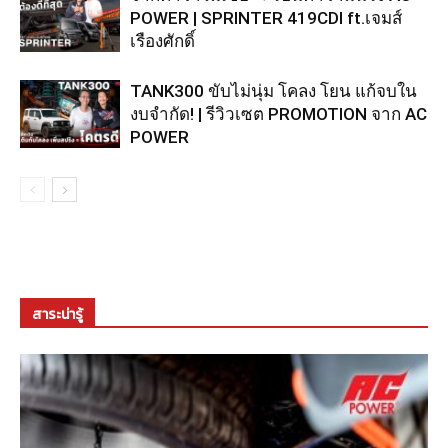
POWER | SPRINTER 419CDI ft.เจมส์
เรืองศักดิ์
TANK300 ขับไม่นุ่ม โคลง โยน แก้จบใน
งบจำกัด! | รีวิวเซต PROMOTION จาก AC
POWER
สาระน่ารู้