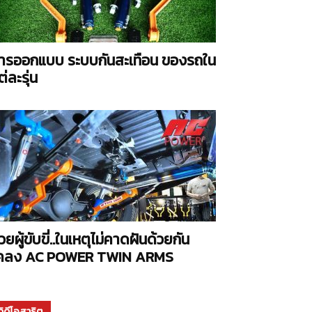
ารออกแบบ ระบบกันสะเทือน ของรถใน
ต่ละรุ่น
่วยผู้ขับขี่..ในเหตุไม่คาดฝันด้วยกัน
คลง AC POWER TWIN ARMS
วิดีโอสาธิต