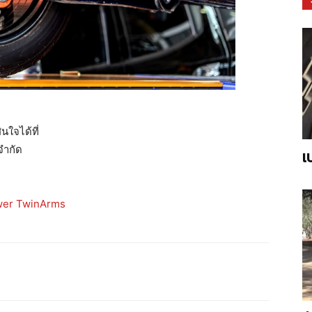
Arms
นใจได้ที่
จำกัด
เ
wer TwinArms