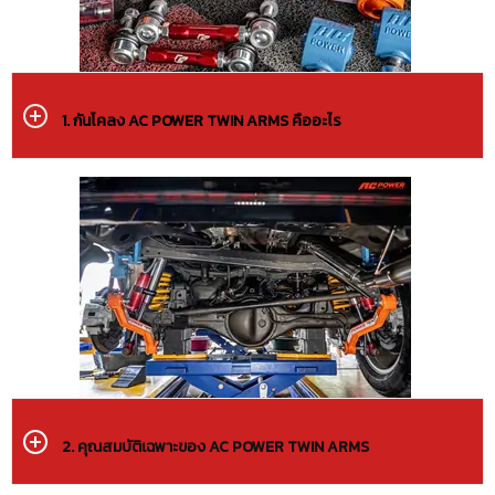
1. กันโคลง AC POWER TWIN ARMS คืออะไร
2. คุณสมบัติเฉพาะของ AC POWER TWIN ARMS