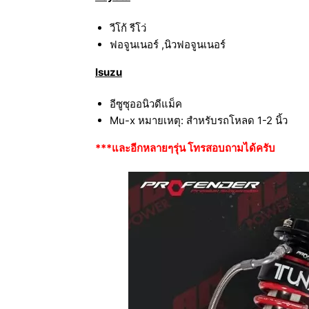
วีโก้ รีโว่
ฟอจูนเนอร์ ,นิวฟอจูนเนอร์
Isuzu
อีซูซุออนิวดีแม็ค
Mu-x หมายเหตุ: สำหรับรถโหลด 1-2 นิ้ว
***และอีกหลายๆรุ่น โทรสอบถามได้ครับ