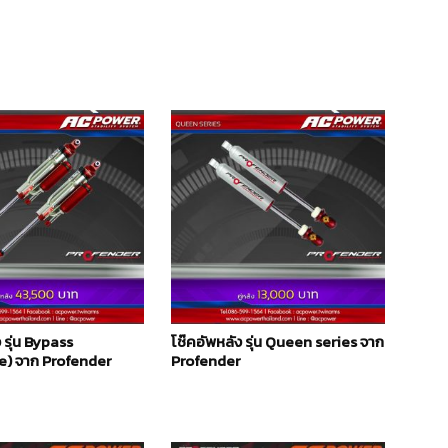
 รุ่น Bypass
โช๊คอัพหลัง รุ่น Queen series จาก
) จาก Profender
Profender