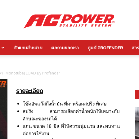
ตัวแทนจำหน่าย
ผลงานของเรา
ศูนย์ PROFENDER
สาระ
กัน
 WAY (Monotube) LOAD By Profender
รายละเอียด
โคลง
โช๊คอัพแก๊สกึงน้ำมัน ที่มาพร้อมสปริง พิเศษ
สปริง สามารถเลือกค่าน้ำหนักให้เหมาะกับ
ลักษณะของรถได้
แกน ขนาด 18 มิล ที่ให้ความนุ่มนวล และทนทาน
หลัง
ต่อการใช้งาน