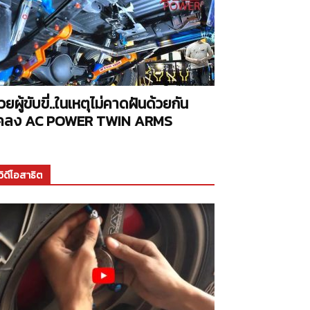
่วยผู้ขับขี่..ในเหตุไม่คาดฝันด้วยกัน
คลง AC POWER TWIN ARMS
วิดีโอสาธิต