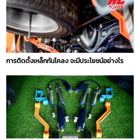
การติดตั้งเหล็กกันโคลง จะมีประโยชน์อย่างไร