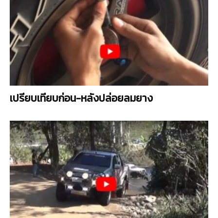
เปรียบเทียบก่อน-หลังปล่อยลมยาง