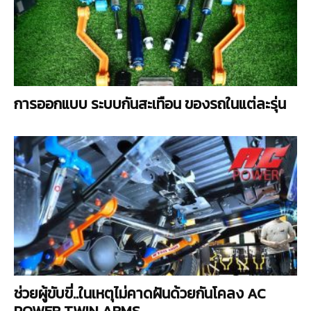
การออกแบบ ระบบกันสะเทือน ของรถในแต่ละรุ่น
ช่วยผู้ขับขี่..ในเหตุไม่คาดฝันด้วยกันโคลง AC
POWER TWIN ARMS