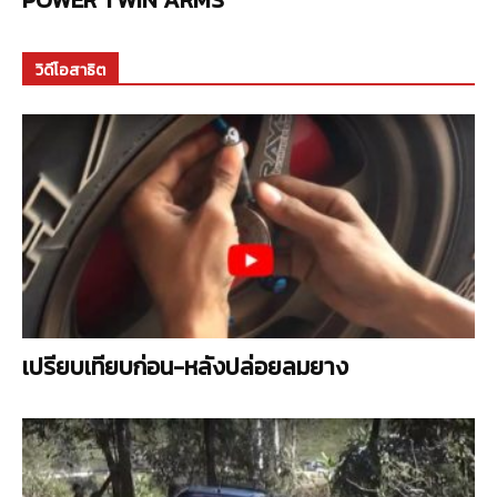
วิดีโอสาธิต
เปรียบเทียบก่อน-หลังปล่อยลมยาง