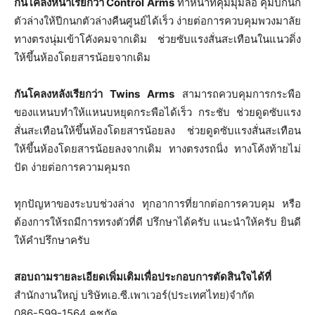
กันโคลงหน้าเรียกว่า Control Arms
ทำหน้าที่คุมมุมล้อ คุมปีกนก
ตัวล่างให้ปีกนกตัวล่างคืนศูนย์ได้เร็ว ง่ายต่อการควบคุมพวงมาลัย
ทางตรงนุ่มเข้าโคังคมจากเดิม ช่วยซับแรงสั่นสะเทือนในแนวดิ่ง
ให้ขึ้นห้องโดยสารน้อยจากเดิม
กันโคลงหลังเรียกว่า Twins Arms
สามารถควบคุมการกระพือ
ของแหนบทำให้แหนบหยุดกระพือได้เร็ว กระชับ ช่วยดูดซับแรง
สั่นสะเทือนให้ขึ้นห้องโดยสารน้อยลง ช่วยดูดซับแรงสั่นสะเทือน
ให้ขึ้นห้องโดยสารน้อยลงจากเดิม ทางตรงรถนิ่ง ทางโค้งท้ายไม่
ปัด ง่ายต่อการความคุมรถ
ทุกปัญหาของระบบช่วงล่าง ทุกอาการที่ยากต่อการควบคุม หรือ
ต้องการให้รถมีการทรงตัวที่ดี ปรึกษาได้ครับ แนะนำให้ครับ ยินดี
ให้คำปรึกษาครับ
สอบถามรายละเอียดเพิ่มเติมเพื่อประกอบการตัดสินใจได้ที่
สำนักงานใหญ่ บริษัทเอ.ซี.เพาเวอร์(ประเทศไทย)จำกัด
086-599-1564 คชภัค