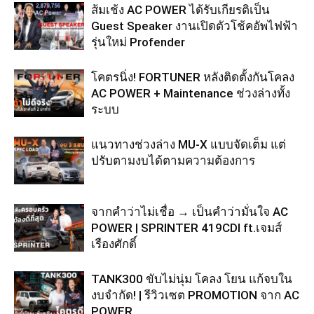
ส้มเช้ง AC POWER ได้รับเกียรติเป็น
Guest Speaker งานเปิดตัวโช้คอัพไฟฟ้า
รุ่นใหม่ Profender
โคตรนิ่ง! FORTUNER หลังติดตั้งกันโคลง
AC POWER + Maintenance ช่วงล่างทั้ง
ระบบ
แนวทางช่วงล่าง MU-X แบบจัดเต็ม แต่
ปรับตามงบได้ตามความต้องการ
จากคำว่าไม่เชื่อ → เป็นคำว่ามั่นใจ AC
POWER | SPRINTER 419CDI ft.เจมส์
เรืองศักดิ์
TANK300 ขับไม่นุ่ม โคลง โยน แก้จบใน
งบจำกัด! | รีวิวเซต PROMOTION จาก AC
POWER