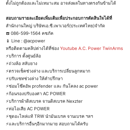
ตั้งไม่ถูกต้องและไม่เหมาะสม อาจส่งผลในทางตรงกันข้ามได้
สอบถามรายละเอียดเพิ่มเติมเพื่อประกอบการตัดสินใจได้ที่
สำนักงานใหญ่ บริษัทเอ.ซี.เพาเวอร์(ประเทศไทย)จำกัด
☎️ 086-599-1564 คชภัค
📱 Line : @acpower
หรือติดตามคลิปต่างได้ที่ช่อง
Youtube A.C. Power TwinArms
⚡️บริการ ตั้งศูนย์ล้อ
⚡️ถ่วงล้อ สลับยาง
⚡️ตรวจเช็คช่วงล่าง และบริการเปลี่ยนลูกหมาก
⚡️ปรับเซทช่วงล่าง ให้คำปรึกษา
⚡️ซ่อมโช๊คอัพ profender และ กันโคลง ac power
⚡️ก้อนรองปรับองศา AC POWER
⚡️บริการผ้าดิสเบรค จานดิสเบรค Nexzter
⚡️ท่อไอเสีย AC POWER
⚡️ชุดอะไหล่แท้ TRW นำมันเบรค จานเบรค ฯลฯ
⚡️และบริการอื่นๆอีกมากมาย สอบถามได้ครับ