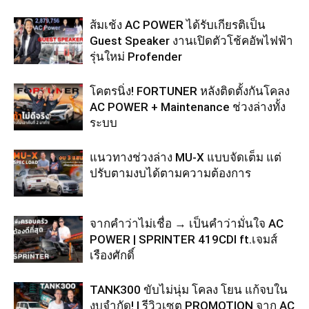
ส้มเช้ง AC POWER ได้รับเกียรติเป็น
Guest Speaker งานเปิดตัวโช้คอัพไฟฟ้า
รุ่นใหม่ Profender
โคตรนิ่ง! FORTUNER หลังติดตั้งกันโคลง
AC POWER + Maintenance ช่วงล่างทั้ง
ระบบ
แนวทางช่วงล่าง MU-X แบบจัดเต็ม แต่
ปรับตามงบได้ตามความต้องการ
จากคำว่าไม่เชื่อ → เป็นคำว่ามั่นใจ AC
POWER | SPRINTER 419CDI ft.เจมส์
เรืองศักดิ์
TANK300 ขับไม่นุ่ม โคลง โยน แก้จบใน
งบจำกัด! | รีวิวเซต PROMOTION จาก AC