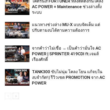
โคตรนิ่ง! FORTUNER หลังติดตั้งกันโคลง
AC POWER + Maintenance ช่วงล่างทั้ง
ระบบ
แนวทางช่วงล่าง MU-X แบบจัดเต็ม แต่
ปรับตามงบได้ตามความต้องการ
จากคำว่าไม่เชื่อ → เป็นคำว่ามั่นใจ AC
POWER | SPRINTER 419CDI ft.เจมส์
เรืองศักดิ์
TANK300 ขับไม่นุ่ม โคลง โยน แก้จบใน
งบจำกัด! | รีวิวเซต PROMOTION จาก AC
POWER