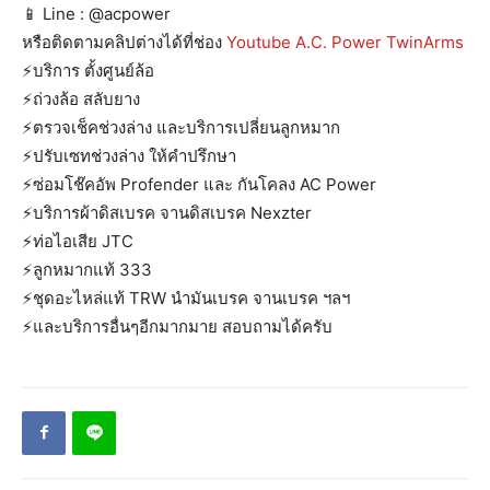
📱 Line : @acpower
หรือติดตามคลิปต่างได้ที่ช่อง
Youtube A.C. Power TwinArms
⚡️บริการ ตั้งศูนย์ล้อ
⚡️ถ่วงล้อ สลับยาง
⚡️ตรวจเช็คช่วงล่าง และบริการเปลี่ยนลูกหมาก
⚡️ปรับเซทช่วงล่าง ให้คำปรึกษา
⚡️ซ่อมโช๊คอัพ Profender และ กันโคลง AC Power
⚡️บริการผ้าดิสเบรค จานดิสเบรค Nexzter
⚡️ท่อไอเสีย JTC
⚡️ลูกหมากแท้ 333
⚡️ชุดอะไหล่แท้ TRW นำมันเบรค จานเบรค ฯลฯ
⚡️และบริการอื่นๆอีกมากมาย สอบถามได้ครับ