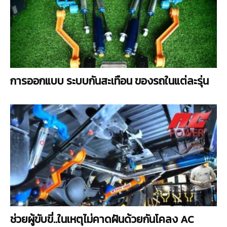
การออกแบบ ระบบกันสะเทือน ของรถในแต่ละรุ่น
ช่วยผู้ขับขี่..ในเหตุไม่คาดฝันด้วยกันโคลง AC