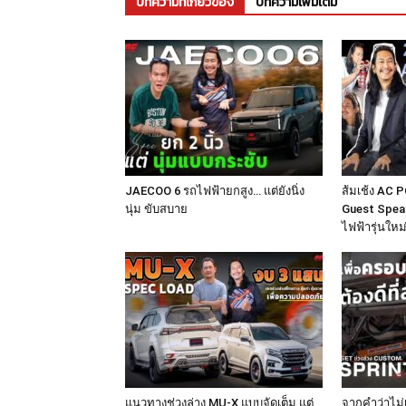
บทความที่เกี่ยวข้อง
บทความเพิ่มเติม
JAECOO 6 รถไฟฟ้ายกสูง… แต่ยังนิ่ง
ส้มเช้ง AC P
นุ่ม ขับสบาย
Guest Speak
ไฟฟ้ารุ่นให
แนวทางช่วงล่าง MU-X แบบจัดเต็ม แต่
จากคำว่าไม่เ