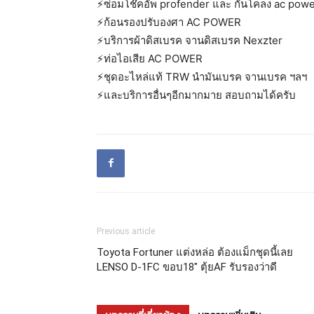
⚡️ซ่อมโช๊คอัพ profender และ กันโคลง ac pow
⚡️ก้อนรองปรับองศา AC POWER
⚡️บริการผ้าดิสเบรค จานดิสเบรค Nexzter
⚡️ท่อไอเสีย AC POWER
⚡️ชุดอะไหล่แท้ TRW นำมันเบรค จานเบรค ฯลฯ
⚡️และบริการอื่นๆอีกมากมาย สอบถามได้ครับ
Previous article
Toyota Fortuner แต่งหล่อ ต้องแม็กชุดนี้เลย
LENSO D-1FC ขอบ18″ ตุ้ยAF รับรองว่าดี