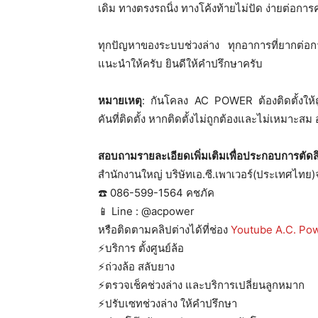
เดิม ทางตรงรถนิ่ง ทางโค้งท้ายไม่ปัด ง่ายต่อกา
ทุกปัญหาของระบบช่วงล่าง ทุกอาการที่ยากต่อกา
แนะนำให้ครับ ยินดีให้คำปรึกษาครับ
หมายเหตุ
: กันโคลง AC POWER ต้องติดตั้งให้
คันที่ติดตั้ง หากติดตั้งไม่ถูกต้องและไม่เหมาะส
สอบถามรายละเอียดเพิ่มเติมเพื่อประกอบการตัดสิ
สำนักงานใหญ่ บริษัทเอ.ซี.เพาเวอร์(ประเทศไทย)
☎️ 086-599-1564 คชภัค
📱 Line : @acpower
หรือติดตามคลิปต่างได้ที่ช่อง
Youtube A.C. Po
⚡️บริการ ตั้งศูนย์ล้อ
⚡️ถ่วงล้อ สลับยาง
⚡️ตรวจเช็คช่วงล่าง และบริการเปลี่ยนลูกหมาก
⚡️ปรับเซทช่วงล่าง ให้คำปรึกษา