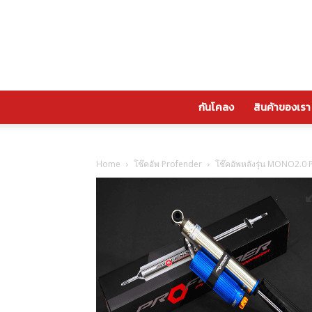
กันโคลง
สินค้าของเรา
Home
โช๊คอัพ Profender
โช๊คอัพหลังรุ่น MONO2.0