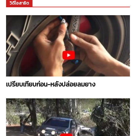
วิดีโอสาธิต
เปรียบเทียบก่อน-หลังปล่อยลมยาง