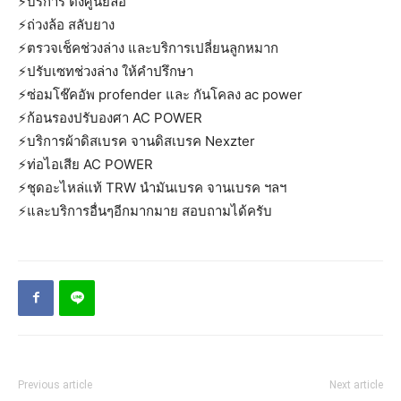
⚡️บริการ ตั้งศูนย์ล้อ
⚡️ถ่วงล้อ สลับยาง
⚡️ตรวจเช็คช่วงล่าง และบริการเปลี่ยนลูกหมาก
⚡️ปรับเซทช่วงล่าง ให้คำปรึกษา
⚡️ซ่อมโช๊คอัพ profender และ กันโคลง ac power
⚡️ก้อนรองปรับองศา AC POWER
⚡️บริการผ้าดิสเบรค จานดิสเบรค Nexzter
⚡️ท่อไอเสีย AC POWER
⚡️ชุดอะไหล่แท้ TRW นำมันเบรค จานเบรค ฯลฯ
⚡️และบริการอื่นๆอีกมากมาย สอบถามได้ครับ
Previous article
Next article