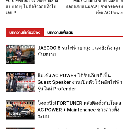
Ford Everest จัดเซ็ตช่วงล่าง
Hilux Champ ขับดี นั่งสบาย
แบบจบๆ ไม่ดีจริงถอดทิ้งไป
ปลอดภัยแน่นอน! | อัพเกรดครบ
เลย!!!
เซ็ต AC Power
บทความที่เกี่ยวข้อง
บทความเพิ่มเติม
JAECOO 6 รถไฟฟ้ายกสูง… แต่ยังนิ่ง นุ่ม
ขับสบาย
ส้มเช้ง AC POWER ได้รับเกียรติเป็น
Guest Speaker งานเปิดตัวโช้คอัพไฟฟ้า
รุ่นใหม่ Profender
โคตรนิ่ง! FORTUNER หลังติดตั้งกันโคลง
AC POWER + Maintenance ช่วงล่างทั้ง
ระบบ