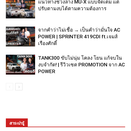
แนวทางช่วงล่าง MU-X แบบจัดเต็ม แต่
ปรับตามงบได้ตามความต้องการ
จากคำว่าไม่เชื่อ → เป็นคำว่ามั่นใจ AC
POWER | SPRINTER 419CDI ft.เจมส์
เรืองศักดิ์
TANK300 ขับไม่นุ่ม โคลง โยน แก้จบใน
งบจำกัด! | รีวิวเซต PROMOTION จาก AC
POWER
สาระน่ารู้