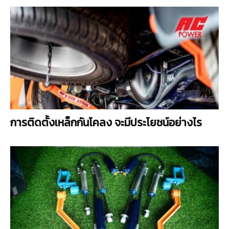
การติดตั้งเหล็กกันโคลง จะมีประโยชน์อย่างไร