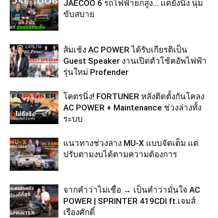
JAECOO 6 รถไฟฟ้ายกสูง… แต่ยังนิ่ง นุ่ม
ขับสบาย
ส้มเช้ง AC POWER ได้รับเกียรติเป็น
Guest Speaker งานเปิดตัวโช้คอัพไฟฟ้า
รุ่นใหม่ Profender
โคตรนิ่ง! FORTUNER หลังติดตั้งกันโคลง
AC POWER + Maintenance ช่วงล่างทั้ง
ระบบ
แนวทางช่วงล่าง MU-X แบบจัดเต็ม แต่
ปรับตามงบได้ตามความต้องการ
จากคำว่าไม่เชื่อ → เป็นคำว่ามั่นใจ AC
POWER | SPRINTER 419CDI ft.เจมส์
เรืองศักดิ์