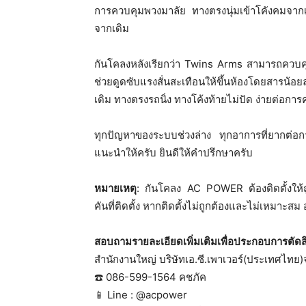
การควบคุมพวงมาลัย ทางตรงนุ่มเข้าโคังคมจากเด
จากเดิม
กันโคลงหลังเรียกว่า Twins Arms สามารถควบ
ช่วยดูดซับแรงสั่นสะเทือนให้ขึ้นห้องโดยสารน้
เดิม ทางตรงรถนิ่ง ทางโค้งท้ายไม่ปัด ง่ายต่อกา
ทุกปัญหาของระบบช่วงล่าง ทุกอาการที่ยากต่อกา
แนะนำให้ครับ ยินดีให้คำปรึกษาครับ
หมายเหตุ
: กันโคลง AC POWER ต้องติดตั้งให้
คันที่ติดตั้ง หากติดตั้งไม่ถูกต้องและไม่เหมาะส
สอบถามรายละเอียดเพิ่มเติมเพื่อประกอบการตัดสิ
สำนักงานใหญ่ บริษัทเอ.ซี.เพาเวอร์(ประเทศไทย)
☎️ 086-599-1564 คชภัค
📱 Line : @acpower