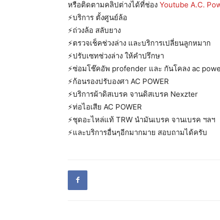
หรือติดตามคลิปต่างได้ที่ช่อง
Youtube A.C. Po
⚡️บริการ ตั้งศูนย์ล้อ
⚡️ถ่วงล้อ สลับยาง
⚡️ตรวจเช็คช่วงล่าง และบริการเปลี่ยนลูกหมาก
⚡️ปรับเซทช่วงล่าง ให้คำปรึกษา
⚡️ซ่อมโช๊คอัพ profender และ กันโคลง ac pow
⚡️ก้อนรองปรับองศา AC POWER
⚡️บริการผ้าดิสเบรค จานดิสเบรค Nexzter
⚡️ท่อไอเสีย AC POWER
⚡️ชุดอะไหล่แท้ TRW นำมันเบรค จานเบรค ฯลฯ
⚡️และบริการอื่นๆอีกมากมาย สอบถามได้ครับ