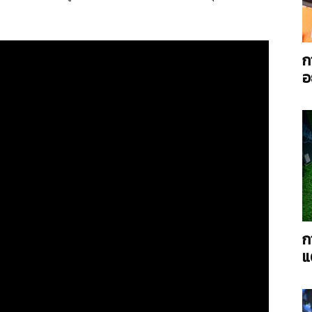
ก
อ
AC
Power
ก
แ
Twin