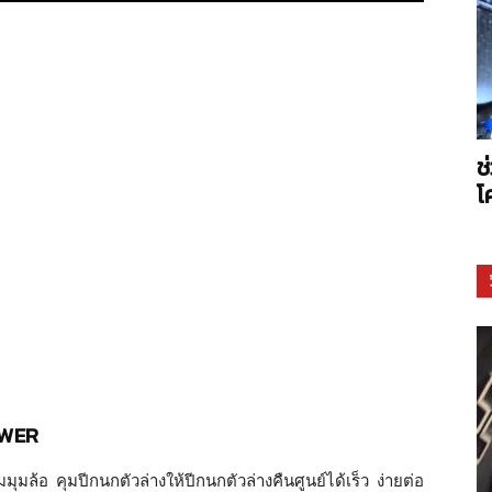
Arms
ช
โ
OWER
ุมล้อ คุมปีกนกตัวล่างให้ปีกนกตัวล่างคืนศูนย์ได้เร็ว ง่ายต่อ