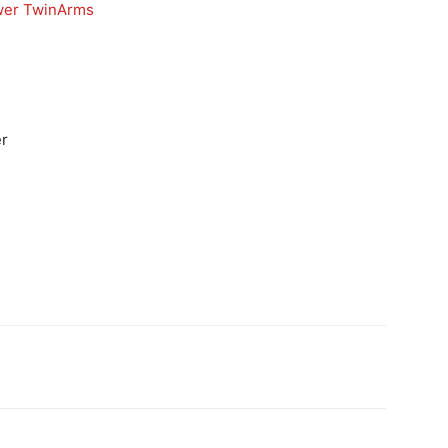
wer TwinArms
er