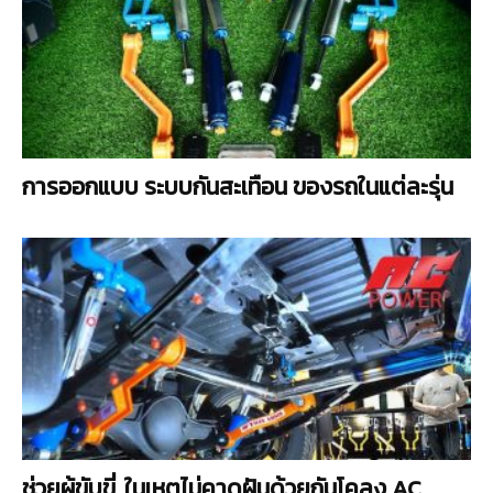
การออกแบบ ระบบกันสะเทือน ของรถในแต่ละรุ่น
ช่วยผู้ขับขี่..ในเหตุไม่คาดฝันด้วยกันโคลง AC