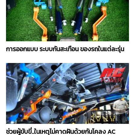
การออกแบบ ระบบกันสะเทือน ของรถในแต่ละรุ่น
ช่วยผู้ขับขี่..ในเหตุไม่คาดฝันด้วยกันโคลง AC