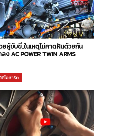
่วยผู้ขับขี่..ในเหตุไม่คาดฝันด้วยกัน
คลง AC POWER TWIN ARMS
วิดีโอสาธิต