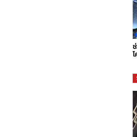
Arms
ช
โ