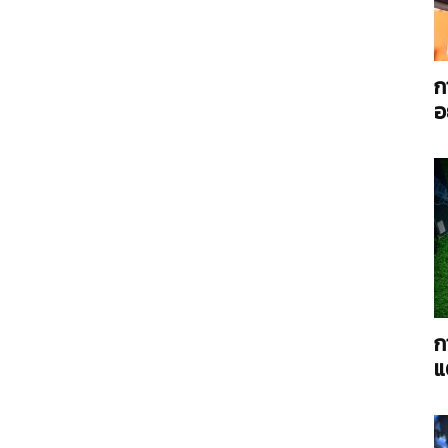
ก
อ
AC
Power
ก
แ
Twin