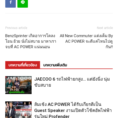
Previous article
Next article
BenzSprinter เกิดอาการโคลง
All New Commuter แต่งเต็ม By
โยน ย้วย นั่งไม่สบาย มาหาเรา
AC POWER จะดีแค่ไหนไปดู
จบที่ AC POWER แน่นนอน
กัน!!
บทความที่เกี่ยวข้อง
บทความเพิ่มเติม
JAECOO 6 รถไฟฟ้ายกสูง… แต่ยังนิ่ง นุ่ม
ขับสบาย
ส้มเช้ง AC POWER ได้รับเกียรติเป็น
Guest Speaker งานเปิดตัวโช้คอัพไฟฟ้า
รุ่นใหม่ Profender