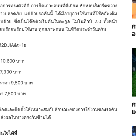
ารทรงตัวที่ดี การยึดเกาะถนนที่ดีเยี่ยม หักหลบสิ่งกรีตขวาง
งปลอดภัย แต่ด้วยรถคันนี้ ได้มีอายุการใช้งานที่โช๊คอัพเดิม
ปด้วย ซึ่งเป็นโช๊คตัวเริ่มต้นในตะกูล โมโนทิวป์ 2.0 ทั้งหน้า
ก
เรียบร้อยพร้อมใช้งาน ทุกสภาพถนน ในชีวิตประจำวันครับ
อ
AC
M2DJIA&t=1s
า 10,600 บาท
 7,300 บาท
Power
 ราคา 9,500 บาท
คา 7,500 บาท
ก
กต้องและติดตั้งให้เหมาะสมกับลักษณะของการใข้งานของรถคัน
แ
Twin
าจส่งผลในทางตรงกันข้ามได้
นใจได้ที่