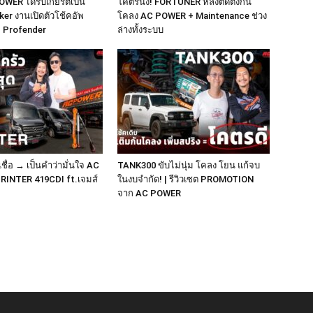
OWER ได้รับเกียรติเป็น
โคตรนิ่ง! FORTUNER หลังติดตั้งกัน
er งานเปิดตัวโช้คอัพ
โคลง AC POWER + Maintenance ช่วง
ม่ Profender
ล่างทั้งระบบ
ชื่อ → เป็นคำว่ามั่นใจ AC
TANK300 ขับไม่นุ่ม โคลง โยน แก้จบ
RINTER 419CDI ft.เจมส์
ในงบจำกัด! | รีวิวเซต PROMOTION
จาก AC POWER