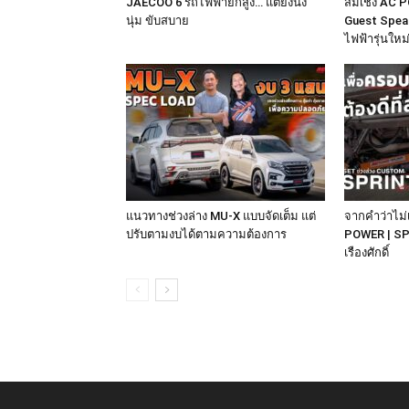
JAECOO 6 รถไฟฟ้ายกสูง… แต่ยังนิ่ง
ส้มเช้ง AC P
นุ่ม ขับสบาย
Guest Speak
ไฟฟ้ารุ่นให
แนวทางช่วงล่าง MU-X แบบจัดเต็ม แต่
จากคำว่าไม่เ
ปรับตามงบได้ตามความต้องการ
POWER | SP
เรืองศักดิ์