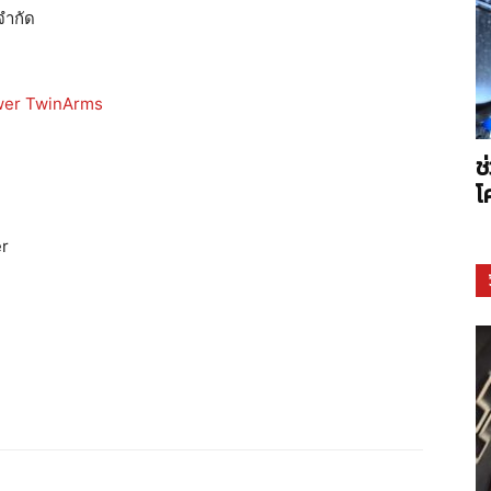
จำกัด
Arms
wer TwinArms
ช
โ
er