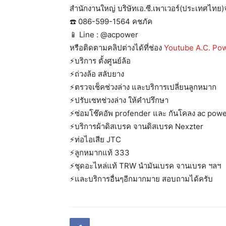
สำนักงานใหญ่ บริษัทเอ.ซี.เพาเวอร์(ประเทศไทย)
☎️ 086-599-1564 คชภัค
📱 Line : @acpower
หรือติดตามคลิปต่างได้ที่ช่อง
Youtube A.C. Po
⚡️บริการ ตั้งศูนย์ล้อ
⚡️ถ่วงล้อ สลับยาง
⚡️ตรวจเช็คช่วงล่าง และบริการเปลี่ยนลูกหมาก
⚡️ปรับเซทช่วงล่าง ให้คำปรึกษา
⚡️ซ่อมโช๊คอัพ profender และ กันโคลง ac pow
⚡️บริการผ้าดิสเบรค จานดิสเบรค Nexzter
⚡️ท่อไอเสีย JTC
⚡️ลูกหมากแท้ 333
⚡️ชุดอะไหล่แท้ TRW นำมันเบรค จานเบรค ฯลฯ
⚡️และบริการอื่นๆอีกมากมาย สอบถามได้ครับ