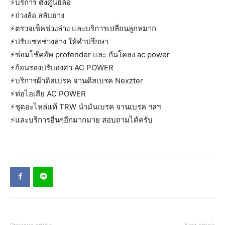
⚡️บริการ ตั้งศูนย์ล้อ
⚡️ถ่วงล้อ สลับยาง
⚡️ตรวจเช็คช่วงล่าง และบริการเปลี่ยนลูกหมาก
⚡️ปรับเซทช่วงล่าง ให้คำปรึกษา
⚡️ซ่อมโช๊คอัพ profender และ กันโคลง ac power
⚡️ก้อนรองปรับองศา AC POWER
⚡️บริการผ้าดิสเบรค จานดิสเบรค Nexzter
⚡️ท่อไอเสีย AC POWER
⚡️ชุดอะไหล่แท้ TRW นำมันเบรค จานเบรค ฯลฯ
⚡️และบริการอื่นๆอีกมากมาย สอบถามได้ครับ