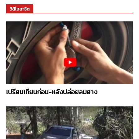
วิดีโอสาธิต
เปรียบเทียบก่อน-หลังปล่อยลมยาง