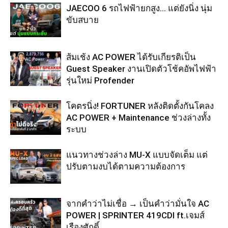
JAECOO 6 รถไฟฟ้ายกสูง… แต่ยังนิ่ง นุ่ม
ขับสบาย
ส้มเช้ง AC POWER ได้รับเกียรติเป็น
Guest Speaker งานเปิดตัวโช้คอัพไฟฟ้า
รุ่นใหม่ Profender
โคตรนิ่ง! FORTUNER หลังติดตั้งกันโคลง
AC POWER + Maintenance ช่วงล่างทั้ง
ระบบ
แนวทางช่วงล่าง MU-X แบบจัดเต็ม แต่
ปรับตามงบได้ตามความต้องการ
จากคำว่าไม่เชื่อ → เป็นคำว่ามั่นใจ AC
POWER | SPRINTER 419CDI ft.เจมส์
เรืองศักดิ์