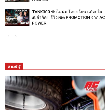
TANK300 ขับไม่นุ่ม โคลง โยน แก้จบใน
งบจำกัด! | รีวิวเซต PROMOTION จาก AC
POWER
สาระน่ารู้