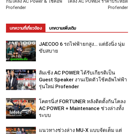
กันโคลง AC Power & โช๊คอัพ
โคลง AC POWER ราคาประหยัด
Profender
Profender
บทความที่เกี่ยวข้อง
บทความเพิ่มเติม
JAECOO 6 รถไฟฟ้ายกสูง… แต่ยังนิ่ง นุ่ม
ขับสบาย
ส้มเช้ง AC POWER ได้รับเกียรติเป็น
Guest Speaker งานเปิดตัวโช้คอัพไฟฟ้า
รุ่นใหม่ Profender
โคตรนิ่ง! FORTUNER หลังติดตั้งกันโคลง
AC POWER + Maintenance ช่วงล่างทั้ง
ระบบ
แนวทางช่วงล่าง MU-X แบบจัดเต็ม แต่