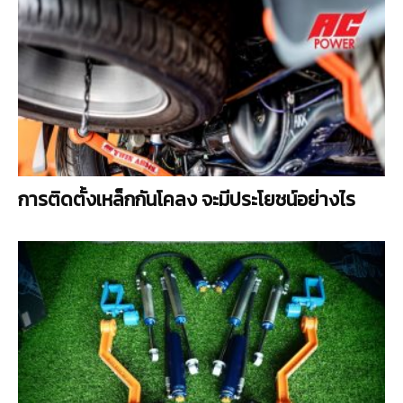
การติดตั้งเหล็กกันโคลง จะมีประโยชน์อย่างไร