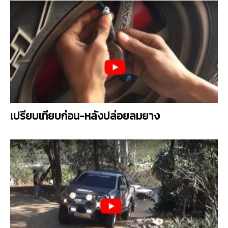
เปรียบเทียบก่อน-หลังปล่อยลมยาง